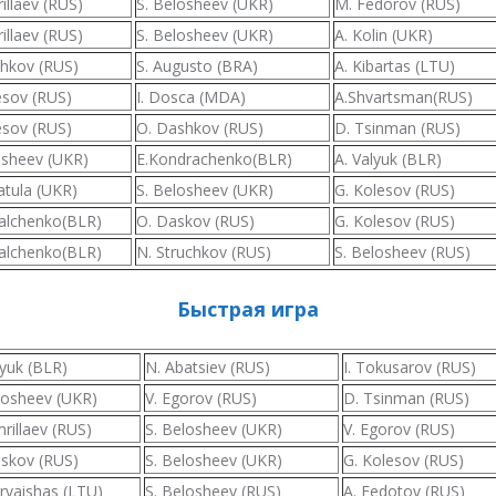
illaev (RUS)
S. Belosheev (UKR)
M. Fedorov (RUS)
illaev (RUS)
S. Belosheev (UKR)
A. Kolin (UKR)
hkov (RUS)
S. Augusto (BRA)
A. Kibartas (LTU)
esov (RUS)
I. Dosca (MDA)
A.Shvartsman(RUS)
esov (RUS)
O. Dashkov (RUS)
D. Tsinman (RUS)
osheev (UKR)
E.Kondrachenko(BLR)
A. Valyuk (BLR)
atula (UKR)
S. Belosheev (UKR)
G. Kolesov (RUS)
halchenko(BLR)
O. Daskov (RUS)
G. Kolesov (RUS)
halchenko(BLR)
N. Struchkov (RUS)
S. Belosheev (RUS)
Быстрая игра
lyuk (BLR)
N. Abatsiev (RUS)
I. Tokusarov (RUS)
losheev (UKR)
V. Egorov (RUS)
D. Tsinman (RUS)
rillaev (RUS)
S. Belosheev (UKR)
V. Egorov (RUS)
skov (RUS)
S. Belosheev (UKR)
G. Kolesov (RUS)
rvaishas (LTU)
S. Belosheev (RUS)
A. Fedotov (RUS)