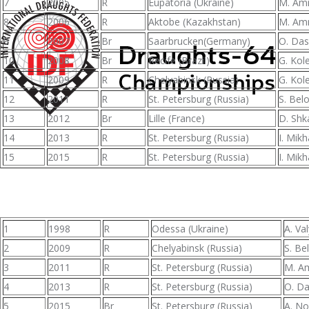
7
2005
R
Eupatoria (Ukraine)
M. Amr
8
2006
R
Aktobe (Kazakhstan)
M. Amr
9
2007
Br
Saarbrucken(Germany)
O. Das
10
2008
Br
Recife (Brazil)
G. Kol
11
2009
R
Chelyabinsk (Russia)
G. Kol
12
2011
R
St. Petersburg (Russia)
S. Bel
13
2012
Br
Lille (France)
D. Shk
14
2013
R
St. Petersburg (Russia)
I. Mik
15
2015
R
St. Petersburg (Russia)
I. Mik
1
1998
R
Odessa (Ukraine)
A. Va
2
2009
R
Chelyabinsk (Russia)
S. Be
3
2011
R
St. Petersburg (Russia)
M. Am
4
2013
R
St. Petersburg (Russia)
O. Da
5
2015
Br
St. Petersburg (Russia)
A. No