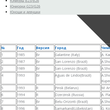
Юниоры B23/B26
Юниорки G23/G26
Юноши и девушки
№
Год
Версия
Город
Чем
1
1985
Br
Galantine (Italy)
A. K
2
1987
Br
San-Lorenzo (Brazil)
A.Sh
3
1989
Br
San-Lorenzo (Brazil)
A.Sh
4
1993
Br
Aguas de Lindoi(Brazil)
A.Shv
Kupe
5
1993
R
Pinsk (Belarus)
M. Am
6
1994
R
Dzerzinsk (Russia)
A. Pl
7
1996
Br
Belu-Orizonti (Brazil)
A.Sh
8
1996
R
Samarkand(Uzbekistan)
G. Ko