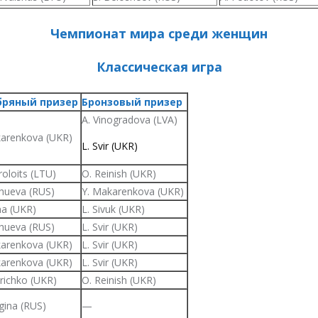
Чемпионат мира среди женщин
Классическая игра
бряный призер
Бронзовый призер
A. Vinogradova (LVA)
karenkova (UKR)
L. Svir (UKR)
roloits (LTU)
O. Reinish (UKR)
hueva (RUS)
Y. Makarenkova (UKR)
na (UKR)
L. Sivuk (UKR)
hueva (RUS)
L. Svir (UKR)
karenkova (UKR)
L. Svir (UKR)
karenkova (UKR)
L. Svir (UKR)
richko (UKR)
O. Reinish (UKR)
gina (RUS)
—