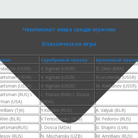
Чемпионат мира среди мужчин
Классическая игра
пион
Серебряный призер
Бронзовый призе
andaurov (USSR)
V. Vigman (USSR)
D. Diniz (BRA)
vartsman (USSR)
V. Vigman (USSR)
R.Leschinsky (USSR)
vartsman (USSR)
V. Vigman (USSR)
M. Rakhunov (USSR)
artsman (RUS) I.
L. Franza (BRA) I. Dosca
rman (USA)
(MDA)
rillaev (TJK)
Y.Korolev (RUS)
A. Valyuk (BLR)
akhin (BLR)
V.Tereschenko (RUS)
M. Fedorov (RUS)
vartsman(RUS)
I. Dosca (MDA)
G. Shapiro (LVA)
lesov (RUS)
N. Mischansky (UZB)
M. Amrillaev (RUS)