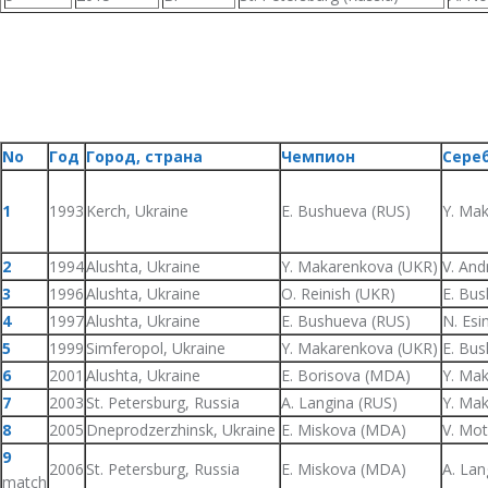
No
Год
Город, страна
Чемпион
Сере
1
1993
Kerch, Ukraine
E. Bushueva (RUS)
Y. Ma
2
1994
Alushta, Ukraine
Y. Makarenkova (UKR)
V. And
3
1996
Alushta, Ukraine
O. Reinish (UKR)
E. Bus
4
1997
Alushta, Ukraine
E. Bushueva (RUS)
N. Esi
5
1999
Simferopol, Ukraine
Y. Makarenkova (UKR)
E. Bus
6
2001
Alushta, Ukraine
E. Borisova (MDA)
Y. Ma
7
2003
St. Petersburg, Russia
A. Langina (RUS)
Y. Ma
8
2005
Dneprodzerzhinsk, Ukraine
E. Miskova (MDA)
V. Mot
9
2006
St. Petersburg, Russia
E. Miskova (MDA)
A. Lan
match