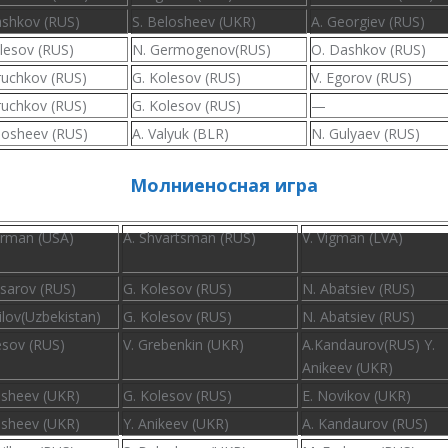
ashkov (RUS)
S. Belosheev (UKR)
A. Georgiev (RUS)
lesov (RUS)
N. Germogenov(RUS)
O. Dashkov (RUS)
ruchkov (RUS)
G. Kolesov (RUS)
V. Egorov (RUS)
ruchkov (RUS)
G. Kolesov (RUS)
—
losheev (RUS)
A. Valyuk (BLR)
N. Gulyaev (RUS)
Молниеносная игра
erman (USA)
A. Shvartsman (RUS)
V. Vigman (LVA)
usarov (RUS)
G. Kolesov (RUS)
N. Abatsiev (RUS)
ilov(Uzbekistan)
G. Kolesov (RUS)
N. Abatsiev (RUS)
esov (RUS)
V. Grebenkin (UKR)
A.Kandaurov(RUS) Y.
Anikeev (UKR)
osheev (UKR)
G. Kolesov (RUS)
E. Novikov (UKR)
osheev (UKR)
Y. Anikeev (UKR)
A. Kandaurov (RUS)