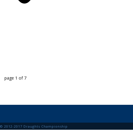
page
1
of
7
© 2012-2017 Draughts Championship