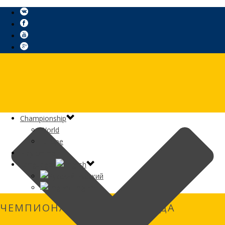
Сhampionship
World
Europe
Play online
Language:
Русский
English
ЧЕМПИОНАТ МИРА 2013 ГОДА