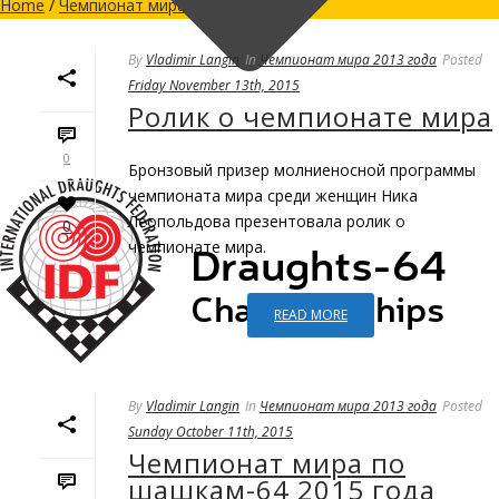
Home
/
Чемпионат мира 2013 года
/
By
Vladimir Langin
In
Чемпионат мира 2013 года
Posted
Friday November 13th, 2015
Ролик о чемпионате мира
0
Бронзовый призер молниеносной программы
чемпионата мира среди женщин Ника
Леопольдова презентовала ролик о
0
чемпионате мира.
READ MORE
By
Vladimir Langin
In
Чемпионат мира 2013 года
Posted
Sunday October 11th, 2015
Чемпионат мира по
шашкам-64 2015 года