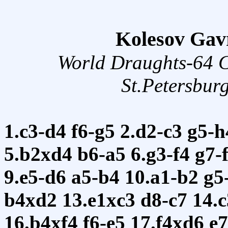
Kolesov Gavr
World Draughts-64 
St.Petersbur
1.c3-d4
f6-g5
2.d2-c3
g5-
5.b2xd4
b6-a5
6.g3-f4
g7-
9.e5-d6
a5-b4
10.a1-b2
g5
b4xd2
13.e1xc3
d8-c7
14.
16.b4xf4
f6-e5
17.f4xd6
e