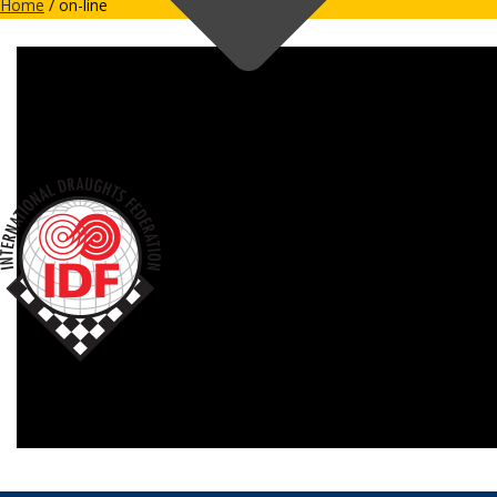
Home
/
on-line