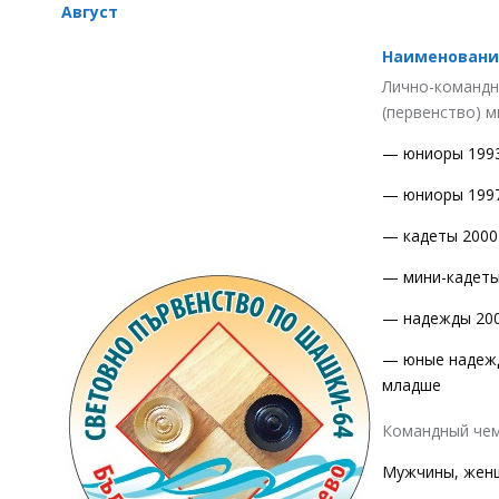
Август
Наименовани
Лично-команд
(первенство) м
— юниоры 1993-
— юниоры 1997-
— кадеты 2000-
— мини-кадеты 
— надежды 2006
— юные надежды
младше
Командный че
Мужчины, жен